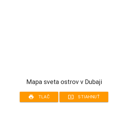
Mapa sveta ostrov v Dubaji
print
system_update_alt
TLAČ
STIAHNUŤ