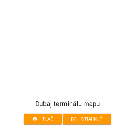
Dubaj terminálu mapu
print
system_update_alt
TLAČ
STIAHNUŤ