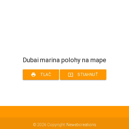
Dubai marina polohy na mape
print
system_update_alt
TLAČ
STIAHNUŤ
© 2026 Copyright:
Newebcreations